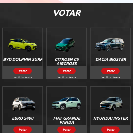
VOTAR
BYD DOLPHIN SURF
CITROEN C5
DACIA BIGSTER
AIRCROSS
Votar
Votar
Votar
Ver ficha técnica
Ver ficha técnica
Ver ficha técnica
EBRO S400
FIAT GRANDE
HYUNDAI INSTER
PANDA
Votar
Votar
Votar