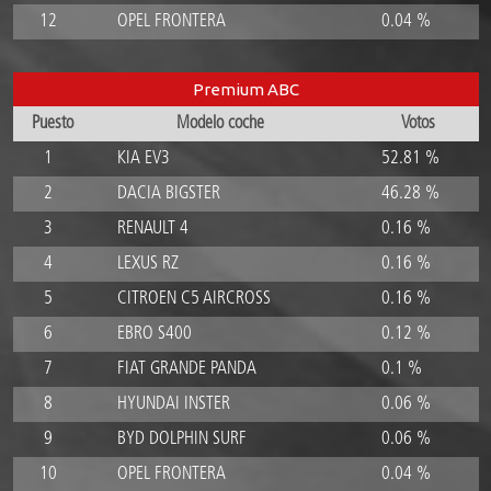
12
OPEL FRONTERA
0.04 %
Premium ABC
Puesto
Modelo coche
Votos
1
KIA EV3
52.81 %
2
DACIA BIGSTER
46.28 %
3
RENAULT 4
0.16 %
4
LEXUS RZ
0.16 %
5
CITROEN C5 AIRCROSS
0.16 %
6
EBRO S400
0.12 %
7
FIAT GRANDE PANDA
0.1 %
8
HYUNDAI INSTER
0.06 %
9
BYD DOLPHIN SURF
0.06 %
10
OPEL FRONTERA
0.04 %