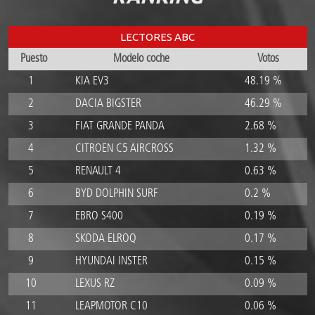
LECTORES ABC
Puesto
Modelo coche
Votos
1
KIA EV3
48.19 %
2
DACIA BIGSTER
46.29 %
3
FIAT GRANDE PANDA
2.68 %
4
CITROEN C5 AIRCROSS
1.32 %
5
RENAULT 4
0.63 %
6
BYD DOLPHIN SURF
0.2 %
7
EBRO S400
0.19 %
8
SKODA ELROQ
0.17 %
9
HYUNDAI INSTER
0.15 %
10
LEXUS RZ
0.09 %
11
LEAPMOTOR C10
0.06 %